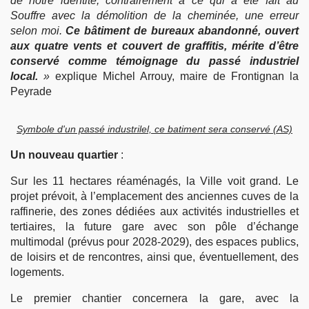
de notre identité, contrairement à ce qui a été fait au
Souffre avec la démolition de la cheminée, une erreur
selon moi.
Ce bâtiment de bureaux abandonné, ouvert
aux quatre vents et couvert de graffitis, mérite d’être
conservé comme témoignage du passé industriel
local.
»
explique
Michel Arrouy, maire de Frontignan la
Peyrade
Symbole d'un passé industrilel, ce batiment sera conservé (AS)
Un nouveau quartier
:
Sur les 11 hectares réaménagés, la Ville voit grand. Le
projet prévoit, à l’emplacement des anciennes cuves de la
raffinerie, des zones dédiées aux activités industrielles et
tertiaires, la future gare avec son pôle d’échange
multimodal (prévus pour 2028-2029), des espaces publics,
de loisirs et de rencontres, ainsi que, éventuellement, des
logements.
Le premier chantier concernera la gare, avec la