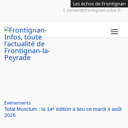
Les échos de Frontignan
Les échos de Frontignan
Spectacles cinéma
Spectacles cinéma
Evénements
Evénements
Evénements
Evénements
contact@frontignan-infos.fr
Evénements
Total Musclum : la 14ᵉ édition a lieu ce mardi 4 août
2026